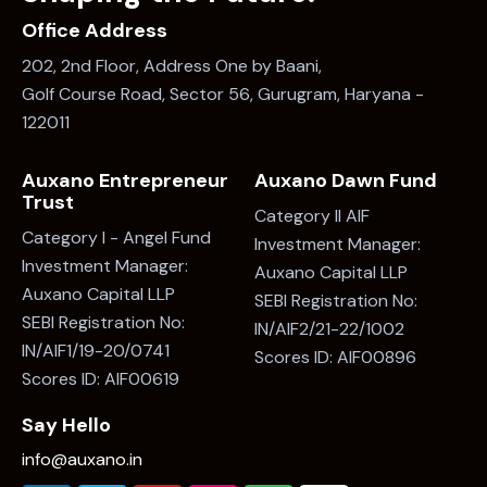
Office Address
202, 2nd Floor, Address One by Baani,
Golf Course Road, Sector 56, Gurugram, Haryana -
122011
Auxano Entrepreneur
Auxano Dawn Fund
Trust
Category II AIF
Category I - Angel Fund
Investment Manager:
Investment Manager:
Auxano Capital LLP
Auxano Capital LLP
SEBI Registration No:
SEBI Registration No:
IN/AIF2/21-22/1002
IN/AIF1/19-20/0741
Scores ID: AIF00896
Scores ID: AIF00619
Say Hello
info@auxano.in